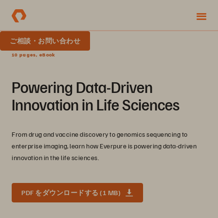
ご相談・お問い合わせ
10 pages, eBook
Powering Data-Driven
Innovation in Life Sciences
From drug and vaccine discovery to genomics sequencing to
enterprise imaging, learn how Everpure is powering data-driven
innovation in the life sciences.
PDF をダウンロードする (1 MB)