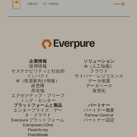
EBOOK
17 PAGES
企業情報
ソリューション
採用情報
AI（人工知能）
サステナビリティと社会的
クラウド
インパクト
サイバー・レジリエンス
IR（投資家向け情報）
データ保護
経営陣
データベース
所在地
仮想化
エグゼクティブ・ブリーフ
ィング・センター
プラットフォームと製品
パートナー
エンタープライズ・デー
パートナー概要
タ・クラウド
Partner Central
Everpure プラットフォーム
パートナー認定
Evergreen//One
FlashArray
FlashBlade