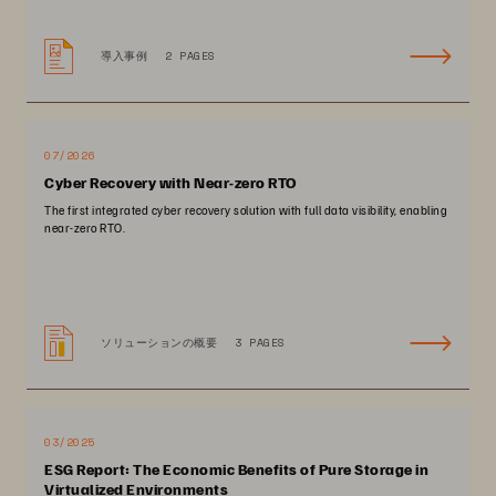
導入事例
2 PAGES
07/2026
Cyber Recovery with Near-zero RTO
The first integrated cyber recovery solution with full data visibility, enabling
near-zero RTO.
ソリューションの概要
3 PAGES
03/2025
ESG Report: The Economic Benefits of Pure Storage in
Virtualized Environments