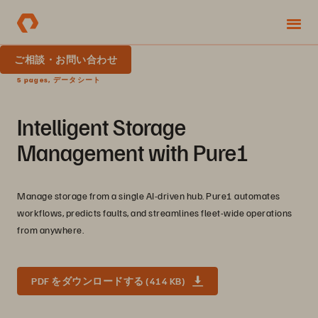
ご相談・お問い合わせ
5 pages, データシート
Intelligent Storage
Management with Pure1
Manage storage from a single AI-driven hub. Pure1 automates
workflows, predicts faults, and streamlines fleet-wide operations
from anywhere.
PDF をダウンロードする (414 KB)