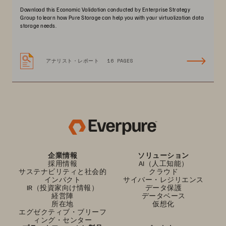
Download this Economic Validation conducted by Enterprise Strategy
Group to learn how Pure Storage can help you with your virtualization data
storage needs.
アナリスト・レポート
16 PAGES
企業情報
ソリューション
採用情報
AI（人工知能）
サステナビリティと社会的
クラウド
インパクト
サイバー・レジリエンス
IR（投資家向け情報）
データ保護
経営陣
データベース
所在地
仮想化
エグゼクティブ・ブリーフ
ィング・センター