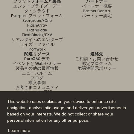
プラットフォームと製品
パートナー
エンタープライズ・デー
パートナー概要
タ・クラウド
Partner Central
Everpure プラットフォーム
パートナー認定
Evergreen//One
FlashArray
FlashBlade
FlashBlade//EXA
リアルタイムのエンタープ
ライズ・ファイル
Portworx
関連リソース
連絡先
Pure360 デモ
ご相談・お問い合わせ
イベントと Web セミナー
認定プログラム
製品その他の最新情報
脆弱性開示ポリシー
ニュースルーム
ブログ
導入事例
お客さまコミュニティ
ナレッジ・用語
This website uses cookies on your device to enhance site
navigation, analyse site usage, and deliver you advertisements
公式 SNS
based on your interests. We do not collect or share your
是非フォローをお願いします！
personal information for any other purpose.
Learn more