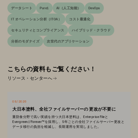
データシート
Pure1
AI（人工知能）
DevOps
IT オペレーション分析（ITOA）
コスト最適化
セキュリティとコンプライアンス
ハイブリッド・クラウド
分析のモダナイズ
次世代のアプリケーション
こちらの資料もご覧ください！
リソース・センターへ
08/2026
大日本塗料、全社ファイルサーバーの 更改が不要に
重防食分野で高い実績を持つ大日本塗料は、Enterprise Fileと
Evergreen//Forever™を採用し、5年ごとの全社ファイルサーバー更改と
データ移行の負担を軽減し、長期運用を実現しました。