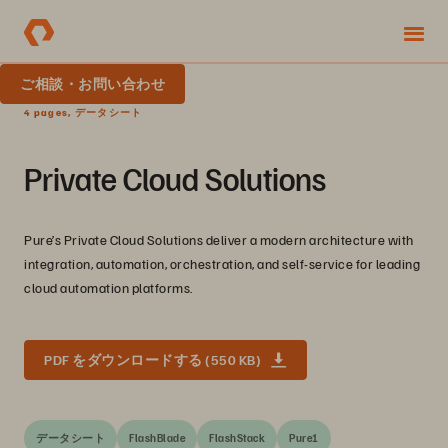
ご相談・お問い合わせ
4 pages, データシート
Private Cloud Solutions
Pure’s Private Cloud Solutions deliver a modern architecture with
integration, automation, orchestration, and self-service for leading
cloud automation platforms.
PDF をダウンロードする (550 KB)
データシート
FlashBlade
FlashStack
Pure1