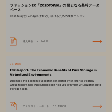
ファッションEC「ZOZOTOWN」の 要となる基幹データ
ベース
FlashArrayとEver Agileは進化し 続けるための成長エンジン
導入事例
4 PAGES
03/2025
ESG Report: The Economic Benefits of Pure Storage in
Virtualized Environments
Download this Economic Validation conducted by Enterprise Strategy
Group to learn how Pure Storage can help you with your virtualization data
storage needs.
アナリスト・レポート
16 PAGES