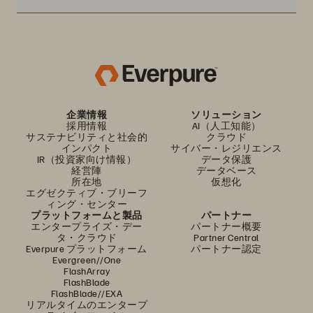
企業情報
ソリューション
採用情報
AI（人工知能）
サステナビリティと社会的
クラウド
インパクト
サイバー・レジリエンス
IR（投資家向け情報）
データ保護
経営陣
データベース
所在地
仮想化
エグゼクティブ・ブリーフ
ィング・センター
プラットフォームと製品
パートナー
エンタープライズ・デー
パートナー概要
タ・クラウド
Partner Central
Everpure プラットフォーム
パートナー認定
Evergreen//One
FlashArray
FlashBlade
FlashBlade//EXA
リアルタイムのエンタープ