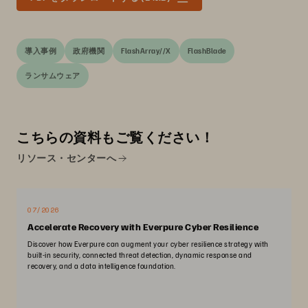
導入事例
政府機関
FlashArray//X
FlashBlade
ランサムウェア
こちらの資料もご覧ください！
リソース・センターへ
07/2026
Accelerate Recovery with Everpure Cyber Resilience
Discover how Everpure can augment your cyber resilience strategy with
built-in security, connected threat detection, dynamic response and
recovery, and a data intelligence foundation.