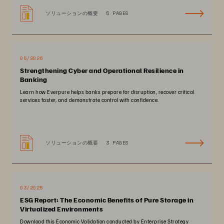
ソリューションの概要
5 PAGES
05/2026
Strengthening Cyber and Operational Resilience in
Banking
Learn how Everpure helps banks prepare for disruption, recover critical
services faster, and demonstrate control with confidence.
ソリューションの概要
3 PAGES
03/2025
ESG Report: The Economic Benefits of Pure Storage in
Virtualized Environments
Download this Economic Validation conducted by Enterprise Strategy