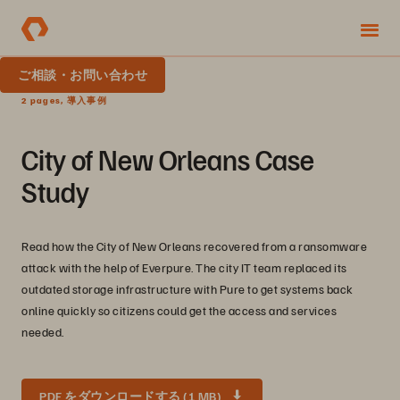
ご相談・お問い合わせ
2 pages, 導入事例
City of New Orleans Case
Study
Read how the City of New Orleans recovered from a ransomware
attack with the help of Everpure. The city IT team replaced its
outdated storage infrastructure with Pure to get systems back
online quickly so citizens could get the access and services
needed.
PDF をダウンロードする (1 MB)