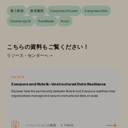
導入事例
教育機関
Evergreen//Forever
Evergreen//One
FlashArray//X
FlashBlade
Pure1
こちらの資料もご覧ください！
リソース・センターへ
08/2026
Everpure and Rubrik: Unstructured Data Resilience
Discover how the partnership between Rubrik and Everpure redefines how
organizations manage and secure unstructured data at scale.
ソリューションの概要
3 PAGES