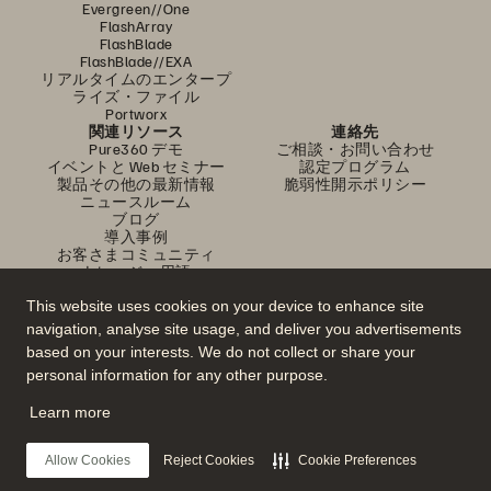
Evergreen//One
FlashArray
FlashBlade
FlashBlade//EXA
リアルタイムのエンタープ
ライズ・ファイル
Portworx
関連リソース
連絡先
Pure360 デモ
ご相談・お問い合わせ
イベントと Web セミナー
認定プログラム
製品その他の最新情報
脆弱性開示ポリシー
ニュースルーム
ブログ
導入事例
お客さまコミュニティ
ナレッジ・用語
This website uses cookies on your device to enhance site
navigation, analyse site usage, and deliver you advertisements
公式 SNS
based on your interests. We do not collect or share your
是非フォローをお願いします！
personal information for any other purpose.
Learn more
© 2026 Everpure, Inc. 無断転用は禁止されています。
Allow Cookies
Reject Cookies
Cookie Preferences
プライバシー・ポリシー
Web サイト利用規約
法務関連
トラスト・センター
クッキー設定
個人情報の販売・共有を拒否