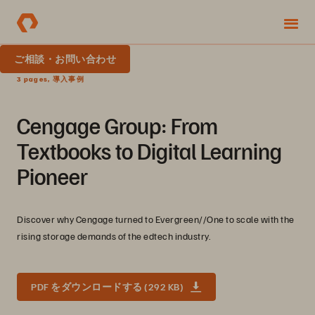
ご相談・お問い合わせ
3 pages, 導入事例
Cengage Group: From
Textbooks to Digital Learning
Pioneer
Discover why Cengage turned to Evergreen//One to scale with the
rising storage demands of the edtech industry.
PDF をダウンロードする (292 KB)