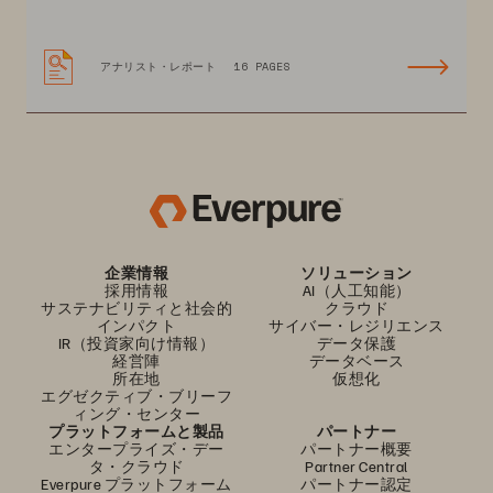
アナリスト・レポート
16 PAGES
企業情報
ソリューション
採用情報
AI（人工知能）
サステナビリティと社会的
クラウド
インパクト
サイバー・レジリエンス
IR（投資家向け情報）
データ保護
経営陣
データベース
所在地
仮想化
エグゼクティブ・ブリーフ
ィング・センター
プラットフォームと製品
パートナー
エンタープライズ・デー
パートナー概要
タ・クラウド
Partner Central
Everpure プラットフォーム
パートナー認定