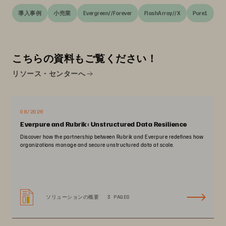
導入事例
小売業
Evergreen//Forever
FlashArray//X
Pure1
こちらの資料もご覧ください！
リソース・センターへ
08/2026
Everpure and Rubrik: Unstructured Data Resilience
Discover how the partnership between Rubrik and Everpure redefines how
organizations manage and secure unstructured data at scale.
ソリューションの概要
3 PAGES