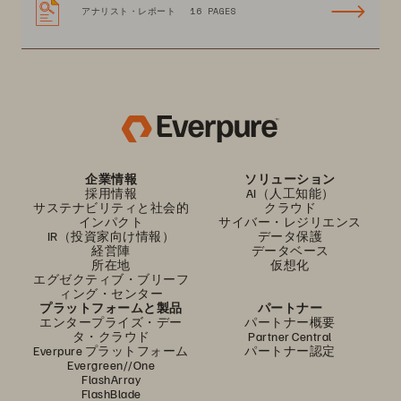
アナリスト・レポート
16 PAGES
企業情報
ソリューション
採用情報
AI（人工知能）
サステナビリティと社会的
クラウド
インパクト
サイバー・レジリエンス
IR（投資家向け情報）
データ保護
経営陣
データベース
所在地
仮想化
エグゼクティブ・ブリーフ
ィング・センター
プラットフォームと製品
パートナー
エンタープライズ・デー
パートナー概要
タ・クラウド
Partner Central
Everpure プラットフォーム
パートナー認定
Evergreen//One
FlashArray
FlashBlade