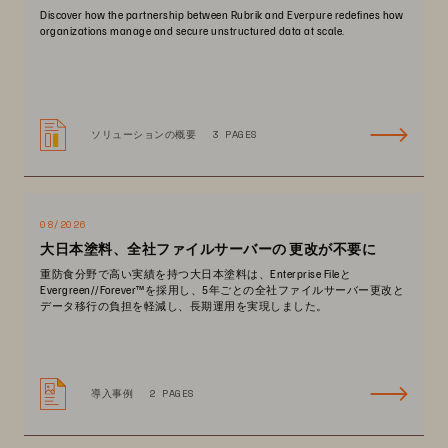
Discover how the partnership between Rubrik and Everpure redefines how
organizations manage and secure unstructured data at scale.
ソリューションの概要
3 PAGES
08/2026
大日本塗料、全社ファイルサーバーの 更改が不要に
重防食分野で高い実績を持つ大日本塗料は、Enterprise Fileと
Evergreen//Forever™を採用し、5年ごとの全社ファイルサーバー更改と
データ移行の負担を軽減し、長期運用を実現しました。
導入事例
2 PAGES