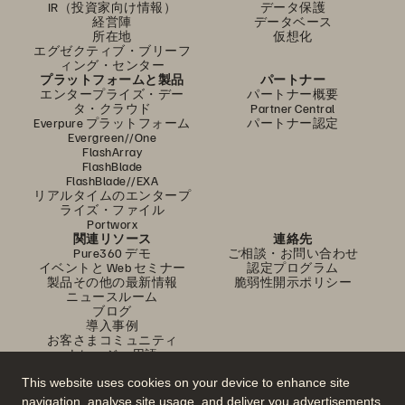
IR（投資家向け情報）
データ保護
経営陣
データベース
所在地
仮想化
エグゼクティブ・ブリーフ
ィング・センター
プラットフォームと製品
パートナー
エンタープライズ・デー
パートナー概要
タ・クラウド
Partner Central
Everpure プラットフォーム
パートナー認定
Evergreen//One
FlashArray
FlashBlade
FlashBlade//EXA
リアルタイムのエンタープ
ライズ・ファイル
Portworx
関連リソース
連絡先
Pure360 デモ
ご相談・お問い合わせ
イベントと Web セミナー
認定プログラム
製品その他の最新情報
脆弱性開示ポリシー
ニュースルーム
ブログ
導入事例
お客さまコミュニティ
ナレッジ・用語
This website uses cookies on your device to enhance site
navigation, analyse site usage, and deliver you advertisements