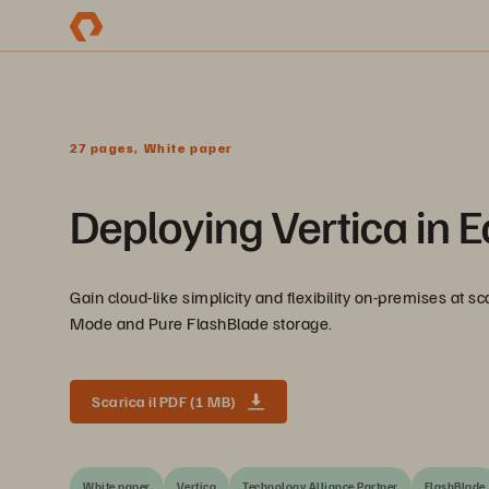
27 pages, White paper
Deploying Vertica in
Gain cloud-like simplicity and flexibility on-premises at s
Mode and Pure FlashBlade storage.
Scarica il PDF (1 MB)
White paper
Vertica
Technology Alliance Partner
FlashBlade