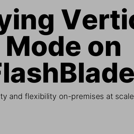
ying Verti
n Mode on 
FlashBlad
ity and flexibility on
-
premises at scale