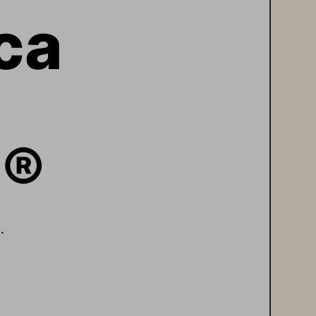
ca 
e®
.