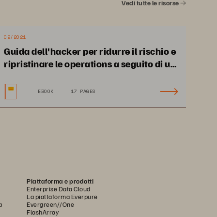
Vedi tutte le risorse
09/2021
Guida dell'hacker per ridurre il rischio e
ripristinare le operations a seguito di un
attacco ransomware
EBOOK
17 PAGES
1
Piattaforma e prodotti
Enterprise Data Cloud
La piattaforma Everpure
a
Evergreen//One
FlashArray