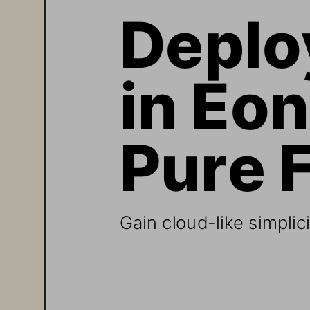
Deplo
in Eo
Pure 
Gain cloud
-
like simplic