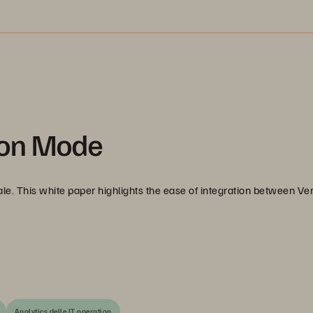
 Eon Mode
cale. This white paper highlights the ease of integration between Ver
Analytics delle IT operation