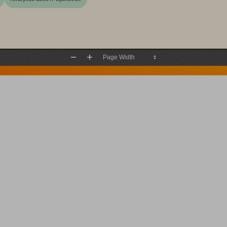
Zoom
Zoom
Out
In