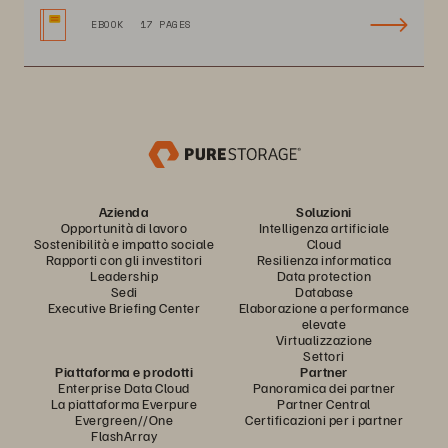
EBOOK
17 PAGES
Azienda
Soluzioni
Opportunità di lavoro
Intelligenza artificiale
Sostenibilità e impatto sociale
Cloud
Rapporti con gli investitori
Resilienza informatica
Leadership
Data protection
Sedi
Database
Executive Briefing Center
Elaborazione a performance
elevate
Virtualizzazione
Settori
Piattaforma e prodotti
Partner
Enterprise Data Cloud
Panoramica dei partner
La piattaforma Everpure
Partner Central
Evergreen//One
Certificazioni per i partner
FlashArray