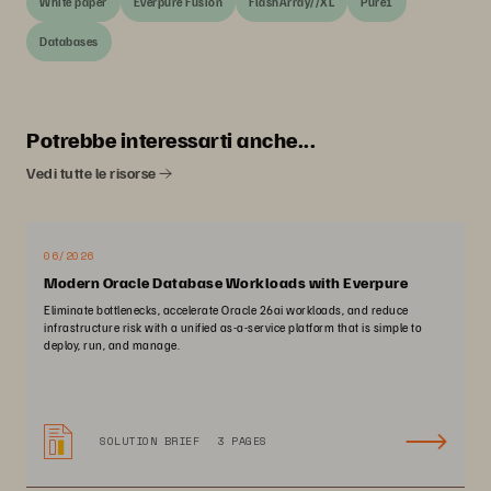
White paper
Everpure Fusion
FlashArray//XL
Pure1
Databases
Potrebbe interessarti anche...
Vedi tutte le risorse
06/2026
Modern Oracle Database Workloads with Everpure
Eliminate bottlenecks, accelerate Oracle 26ai workloads, and reduce
infrastructure risk with a unified as-a-service platform that is simple to
deploy, run, and manage.
SOLUTION BRIEF
3 PAGES