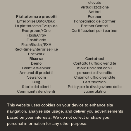
elevate
Virtualizzazione
Settori
Piattaforma e prodotti
Partner
Enterprise Data Cloud
Panoramica dei partner
La piattaforma Everpure
Partner Central
Evergreen//One
Certificazioni per i partner
FlashArray
FlashBlade
FlashBlade//EXA
Real-time Enterprise File
Portworx
Risorse
Contattaci
Demo
Contatta l'ufficio vendite
Eventi e webinar
Avvia una chat con il
Annunci di prodotti
personale di vendita
Newsroom
Chiama l'ufficio vendite
Blog
Certificazioni
Storie dei clienti
Policy per la divulgazione delle
Community dei clienti
vulnerabilità
Articolo della knowledge base
This website uses cookies on your device to enhance site
navigation, analyse site usage, and deliver you advertisements
Partecipa alla conversazione
based on your interests. We do not collect or share your
Segui tutti i canali social ufficiali di Everpure
personal information for any other purpose.