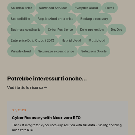
Solution brief
Advanced Services
Everpure Cloud
Pure1
Sostenibilità
Applicazioni enterprise
Backup e recovery
Business continuity
Cyber Resilience
Data protection
DevOps
Enterprise Data Cloud (EDC)
Hybrid cloud
Multicloud
Private cloud
Sicurezza e compliance
Soluzioni Oracle
Potrebbe interessarti anche...
Vedi tutte le risorse
07/2026
Cyber Recovery with Near-zero RTO
The first integrated cyber recovery solution with full data visibility, enabling
near-zero RTO.