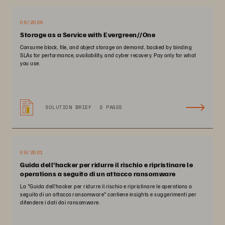
06/2026
Storage as a Service with Evergreen//One
Consume block, file, and object storage on demand, backed by binding
SLAs for performance, availability, and cyber recovery. Pay only for what
you use.
SOLUTION BRIEF
2 PAGES
09/2021
Guida dell'hacker per ridurre il rischio e ripristinare le
operations a seguito di un attacco ransomware
La "Guida dell'hacker per ridurre il rischio e ripristinare le operations a
seguito di un attacco ransomware" contiene insights e suggerimenti per
difendere i dati dai ransomware.