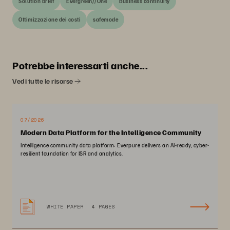
Solution brief
Evergreen//One
Business continuity
Ottimizzazione dei costi
safemode
Potrebbe interessarti anche...
Vedi tutte le risorse
07/2026
Modern Data Platform for the Intelligence Community
Intelligence community data platform: Everpure delivers an AI-ready, cyber-
resilient foundation for ISR and analytics.
WHITE PAPER
4 PAGES