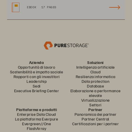
EBOOK
17 PAGES
Azienda
Soluzioni
Opportunità di lavoro
Intelligenza artificiale
Sostenibilità e impatto sociale
Cloud
Rapporti con gli investitori
Resilienza informatica
Leadership
Data protection
Sedi
Database
Executive Briefing Center
Elaborazione a performance
elevate
Virtualizzazione
Settori
Piattaforma e prodotti
Partner
Enterprise Data Cloud
Panoramica dei partner
La piattaforma Everpure
Partner Central
Evergreen//One
Certificazioni per i partner
FlashArray