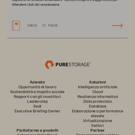
difendere i dati dai ransomware.
EBOOK
17 PAGES
Azienda
Soluzioni
Opportunità di lavoro
Intelligenza artificiale
Sostenibilità e impatto sociale
Cloud
Rapporti con gli investitori
Resilienza informatica
Leadership
Data protection
Sedi
Database
Executive Briefing Center
Elaborazione a performance
elevate
Virtualizzazione
Settori
Piattaforma e prodotti
Partner
Enterprise Data Cloud
Panoramica dei partner