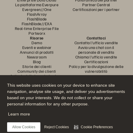
La piattaforma Everpure
Partner Central
Evergreen//One
Certificazioni per i partner
FlashArray
FlashBlade
FlashBlade//EXA
Real-time Enterprise File
Portworx
Risorse
Contattaci
Demo
Contatta l'ufficio vendite
Eventi e webinar
Avvia una chat con il
Annunci di prodotti
personale di vendita
Newsroom
Chiama l'ufficio vendite
Blog
Certificazioni
Storie dei clienti
Policy per la divulgazione delle
Community dei clienti
vulnerabilità
Articolo della knowledge base
This website uses cookies on your device to enhance site
navigation, analyse site usage, and deliver you advertisements
Partecipa alla conversazione
based on your interests. We do not collect or share your
Segui tutti i canali social ufficiali di Everpure
personal information for any other purpose.
Learn more
© 2026 Everpure, Inc. Tutti i diritti sono riservati.
Allow Cookies
Reject Cookies
Cookie Preferences
Privacy
Termini del sito Web
Note legali
Trust Center
Impostazioni dei cookie