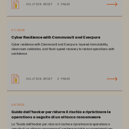
SOLUTION BRIEF
3 PAGES
07/2026
Cyber Resilience with Commvault and Everpure
Cyber resilience with Commvault and Everpure: layered immutability,
cleanroom validation, and flash-speed recovery to restore operations with
confidence.
SOLUTION BRIEF
3 PAGES
09/2021
Guida dell'hacker per ridurre il rischio e ripristinare le
operations a seguito di un attacco ransomware
La "Guida dell'hacker per ridurre il rischio e ripristinare le operations a
seguito di un attacco ransomware" contiene insights e suggerimenti per