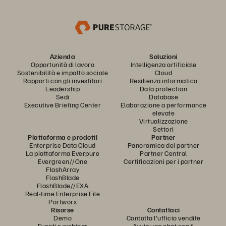
Azienda
Soluzioni
Opportunità di lavoro
Intelligenza artificiale
Sostenibilità e impatto sociale
Cloud
Rapporti con gli investitori
Resilienza informatica
Leadership
Data protection
Sedi
Database
Executive Briefing Center
Elaborazione a performance
elevate
Virtualizzazione
Settori
Piattaforma e prodotti
Partner
Enterprise Data Cloud
Panoramica dei partner
La piattaforma Everpure
Partner Central
Evergreen//One
Certificazioni per i partner
FlashArray
FlashBlade
FlashBlade//EXA
Real-time Enterprise File
Portworx
Risorse
Contattaci
Demo
Contatta l'ufficio vendite
Eventi e webinar
Avvia una chat con il