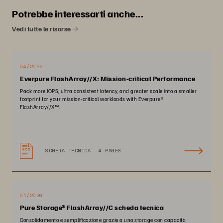
Potrebbe interessarti anche...
Vedi tutte le risorse
04/2026
Everpure FlashArray//X: Mission-critical Performance
Pack more IOPS, ultra consistent latency, and greater scale into a smaller
footprint for your mission-critical workloads with Everpure®️
FlashArray//X™️.
SCHEDA TECNICA
4 PAGES
01/2020
Pure Storage® FlashArray//C scheda tecnica
Consolidamento e semplificazione grazie a uno storage con capacità