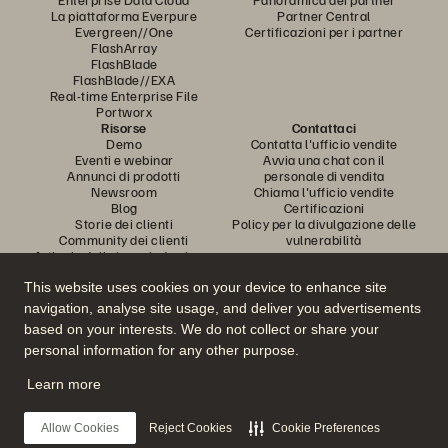
La piattaforma Everpure
Partner Central
Evergreen//One
Certificazioni per i partner
FlashArray
FlashBlade
FlashBlade//EXA
Real-time Enterprise File
Portworx
Risorse
Contattaci
Demo
Contatta l'ufficio vendite
Eventi e webinar
Avvia una chat con il
Annunci di prodotti
personale di vendita
Newsroom
Chiama l'ufficio vendite
Blog
Certificazioni
Storie dei clienti
Policy per la divulgazione delle
Community dei clienti
vulnerabilità
Articolo della knowledge base
This website uses cookies on your device to enhance site
navigation, analyse site usage, and deliver you advertisements
Partecipa alla conversazione
based on your interests. We do not collect or share your
Segui tutti i canali social ufficiali di Everpure
personal information for any other purpose.
Learn more
© 2026 Everpure, Inc. Tutti i diritti sono riservati.
Allow Cookies
Reject Cookies
Cookie Preferences
Privacy
Termini del sito Web
Note legali
Trust Center
Impostazioni dei cookie