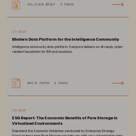
SOLUTION BRIEF
3 PAGES
07/2026
Modern Data Platform for the Intelligence Community
Intelligence community data platform: Everpure delivers an AI-ready, cyber-
resilient foundation for ISR and analytics.
WHITE PAPER
4 PAGES
03/2025
ESG Report: The Economic Benefits of Pure Storage in
Virtualized Environments
Download this Economic Validation conducted by Enterprise Strategy
Group to learn how Pure Storage can help you with your virtualization data