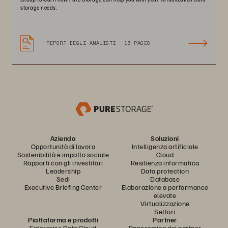
storage needs.
REPORT DEGLI ANALISTI
16 PAGES
Azienda
Soluzioni
Opportunità di lavoro
Intelligenza artificiale
Sostenibilità e impatto sociale
Cloud
Rapporti con gli investitori
Resilienza informatica
Leadership
Data protection
Sedi
Database
Executive Briefing Center
Elaborazione a performance
elevate
Virtualizzazione
Settori
Piattaforma e prodotti
Partner
Enterprise Data Cloud
Panoramica dei partner