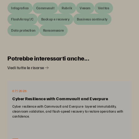
Infografica
Commvault
Rubrik
Veeam
Veritas
FlashArray//C
Backup e recovery
Business continuity
Data protection
Ransomware
Potrebbe interessarti anche...
Vedi tutte le risorse
07/2026
Cyber Resilience with Commvault and Everpure
Cyber resilience with Commvault and Everpure: layered immutability,
cleanroom validation, and flash-speed recovery to restore operations with
confidence.