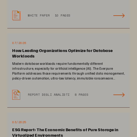
WHITE PAPER
10 PAGES
07/2026
How Leading Organizations Optimize for Database
Workloads
Modern database workloads require fundamentally different
infrastructure, especially for artificial intelligence (AI). The Everpure
Platform addresses those requirements through unified data management,
policy-driven automation, ultra-low latency, immutable ransomware
protection, and zero-planned-downtime architecture.
REPORT DEGLI ANALISTI
8 PAGES
03/2025
ESG Report: The Economic Benefits of Pure Storage in
Virtualized Environments