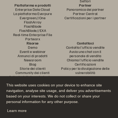
Settori
Piattaforma e prodotti
Partner
Enterprise Data Cloud
Panoramica dei partner
La piattaforma Everpure
Partner Central
Evergreen//One
Certificazioni per i partner
FlashArray
FlashBlade
FlashBlade//EXA
Real-time Enterprise File
Portworx
Risorse
Contattaci
Demo
Contatta l'ufficio vendite
Eventi e webinar
Avvia una chat con il
Annunci di prodotti
personale di vendita
Newsroom
Chiama l'ufficio vendite
Blog
Certificazioni
Storie dei clienti
Policy per la divulgazione delle
Community dei clienti
vulnerabilità
Articolo della knowledge base
This website uses cookies on your device to enhance site
navigation, analyse site usage, and deliver you advertisements
Partecipa alla conversazione
based on your interests. We do not collect or share your
Segui tutti i canali social ufficiali di Everpure
personal information for any other purpose.
Learn more