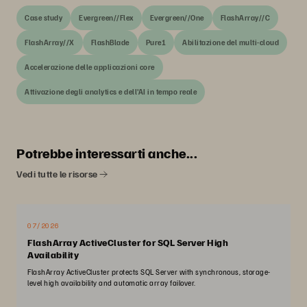
Case study
Evergreen//Flex
Evergreen//One
FlashArray//C
FlashArray//X
FlashBlade
Pure1
Abilitazione del multi-cloud
Accelerazione delle applicazioni core
Attivazione degli analytics e dell'AI in tempo reale
Potrebbe interessarti anche...
Vedi tutte le risorse
07/2026
FlashArray ActiveCluster for SQL Server High
Availability
FlashArray ActiveCluster protects SQL Server with synchronous, storage-
level high availability and automatic array failover.