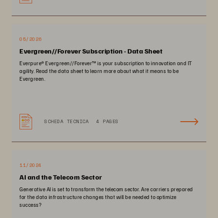
05/2026
Evergreen//Forever Subscription - Data Sheet
Everpure® Evergreen//Forever™ is your subscription to innovation and IT
agility. Read the data sheet to learn more about what it means to be
Evergreen.
SCHEDA TECNICA
4 PAGES
11/2024
AI and the Telecom Sector
Generative AI is set to transform the telecom sector. Are carriers prepared
for the data infrastructure changes that will be needed to optimize
success?