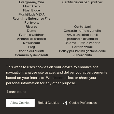
Evergreen//One
Certificazioni per i partner
FlashArray
FlashBlade
FlashBlade//EXA
Real-time Enterprise File
Portworx
Risorse
Contattaci
Demo
Contatta l'ufficio vendite
Eventi e webinar
Avvia una chat con il
Annunci di prodotti
personale di vendita
Newsroom
Chiama l'ufficio vendite
Blog
Certificazioni
Storie dei clienti
Policy per la divulgazione delle
Community dei clienti
vulnerabilità
Articolo della knowledge base
This website uses cookies on your device to enhance site
navigation, analyse site usage, and deliver you advertisements
Partecipa alla conversazione
based on your interests. We do not collect or share your
Segui tutti i canali social ufficiali di Everpure
personal information for any other purpose.
Learn more
© 2026 Everpure, Inc. Tutti i diritti sono riservati.
Allow Cookies
Reject Cookies
Cookie Preferences
Privacy
Termini del sito Web
Note legali
Trust Center
Impostazioni dei cookie
Non vendere e non condividere i miei dati