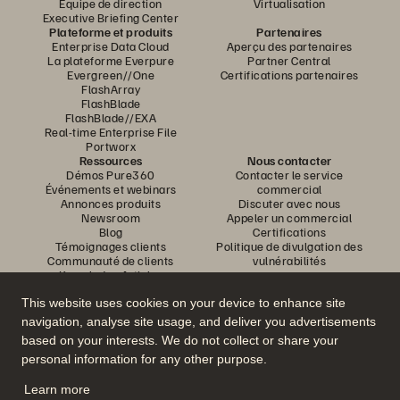
Équipe de direction
Virtualisation
Executive Briefing Center
Plateforme et produits
Partenaires
Enterprise Data Cloud
Aperçu des partenaires
La plateforme Everpure
Partner Central
Evergreen//One
Certifications partenaires
FlashArray
FlashBlade
FlashBlade//EXA
Real-time Enterprise File
Portworx
Ressources
Nous contacter
Démos Pure360
Contacter le service
Événements et webinars
commercial
Annonces produits
Discuter avec nous
Newsroom
Appeler un commercial
Blog
Certifications
Témoignages clients
Politique de divulgation des
Communauté de clients
vulnérabilités
Knowledge Articles
This website uses cookies on your device to enhance site
navigation, analyse site usage, and deliver you advertisements
Rejoignez la conversation
based on your interests. We do not collect or share your
Suivez-nous sur tous les réseaux sociaux Everpure
personal information for any other purpose.
Learn more