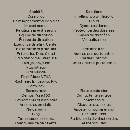
Société
Solutions
Carrières
Intelligence artificielle
Développement durable et
Cloud
impact social
Cyber-résilience
Relations investisseurs
Protection des données
Équipe de direction
Bases de données
Équipe de direction
Virtualisation
Executive Briefing Center
Plateforme et produits
Partenaires
Enterprise Data Cloud
Aperçu des partenaires
La plateforme Everpure
Partner Central
Evergreen//One
Certifications partenaires
FlashArray
FlashBlade
FlashBlade//EXA
Real-time Enterprise File
Portworx
Ressources
Nous contacter
Démos Pure360
Contacter le service
Événements et webinars
commercial
Annonces produits
Discuter avec nous
Newsroom
Appeler un commercial
Blog
Certifications
Témoignages clients
Politique de divulgation des
Communauté de clients
vulnérabilités
Knowledge Articles