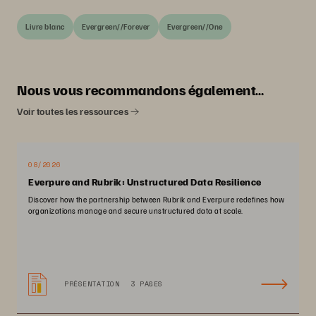
Livre blanc
Evergreen//Forever
Evergreen//One
Nous vous recommandons également…
Voir toutes les ressources
08/2026
Everpure and Rubrik: Unstructured Data Resilience
Discover how the partnership between Rubrik and Everpure redefines how
organizations manage and secure unstructured data at scale.
PRÉSENTATION
3 PAGES