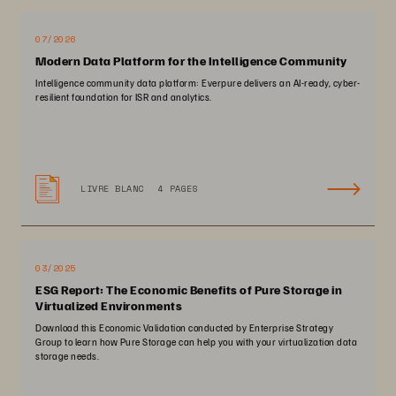
07/2026
Modern Data Platform for the Intelligence Community
Intelligence community data platform: Everpure delivers an AI-ready, cyber-
resilient foundation for ISR and analytics.
LIVRE BLANC
4 PAGES
03/2025
ESG Report: The Economic Benefits of Pure Storage in
Virtualized Environments
Download this Economic Validation conducted by Enterprise Strategy
Group to learn how Pure Storage can help you with your virtualization data
storage needs.