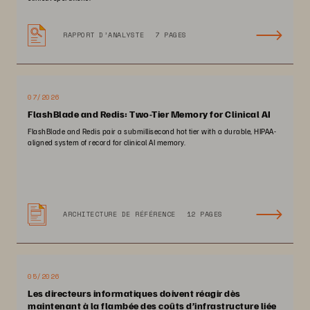
RAPPORT D’ANALYSTE
7 PAGES
07/2026
FlashBlade and Redis: Two-Tier Memory for Clinical AI
FlashBlade and Redis pair a submillisecond hot tier with a durable, HIPAA-
aligned system of record for clinical AI memory.
ARCHITECTURE DE RÉFÉRENCE
12 PAGES
05/2026
Les directeurs informatiques doivent réagir dès
maintenant à la flambée des coûts d’infrastructure liée