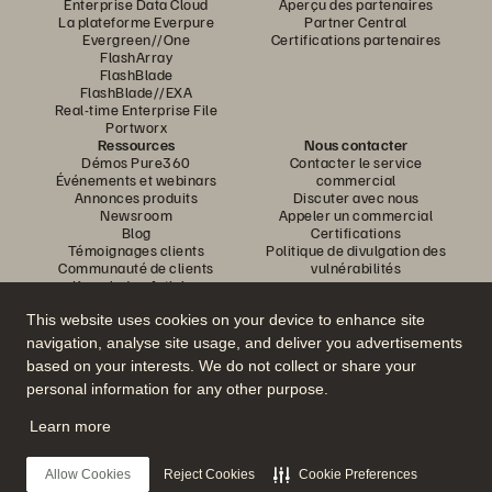
Enterprise Data Cloud
Aperçu des partenaires
La plateforme Everpure
Partner Central
Evergreen//One
Certifications partenaires
FlashArray
FlashBlade
FlashBlade//EXA
Real-time Enterprise File
Portworx
Ressources
Nous contacter
Démos Pure360
Contacter le service
Événements et webinars
commercial
Annonces produits
Discuter avec nous
Newsroom
Appeler un commercial
Blog
Certifications
Témoignages clients
Politique de divulgation des
Communauté de clients
vulnérabilités
Knowledge Articles
This website uses cookies on your device to enhance site
navigation, analyse site usage, and deliver you advertisements
Rejoignez la conversation
based on your interests. We do not collect or share your
Suivez-nous sur tous les réseaux sociaux Everpure
personal information for any other purpose.
Learn more
© 2026 Everpure, Inc. Tous droits réservés.
Allow Cookies
Reject Cookies
Cookie Preferences
Confidentialité
Conditions d’utilisation du site Web
Informations juridiques