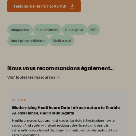
Télécharger le PDF (698 KB)
Infographie
Cloud hybride
Cloud privé
ESG
Intelligence artificielle
Multi-cloud
Nous vous recommandons également…
Voir toutes les ressources
07/2026
Modernizing Healthcare Data Infrastructure to Enable
AI, Resilience, and Cloud Agility
Healthcare organizations must modernize data infrastructure now to
support AI at scale, withstand evolving cyberthreats, and operate
coherently across hybrid cloud environments, without disrupting 24 x 7
clinical operations.