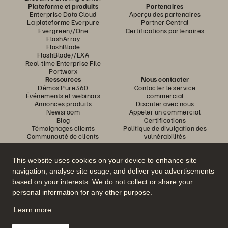
Plateforme et produits
Partenaires
Enterprise Data Cloud
Aperçu des partenaires
La plateforme Everpure
Partner Central
Evergreen//One
Certifications partenaires
FlashArray
FlashBlade
FlashBlade//EXA
Real-time Enterprise File
Portworx
Ressources
Nous contacter
Démos Pure360
Contacter le service
Événements et webinars
commercial
Annonces produits
Discuter avec nous
Newsroom
Appeler un commercial
Blog
Certifications
Témoignages clients
Politique de divulgation des
Communauté de clients
vulnérabilités
Knowledge Articles
This website uses cookies on your device to enhance site
navigation, analyse site usage, and deliver you advertisements
Rejoignez la conversation
based on your interests. We do not collect or share your
Suivez-nous sur tous les réseaux sociaux Everpure
personal information for any other purpose.
Learn more
© 2026 Everpure, Inc. Tous droits réservés.