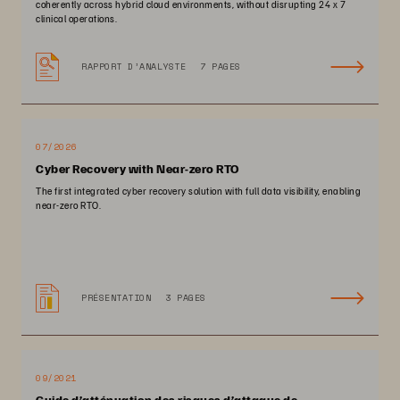
coherently across hybrid cloud environments, without disrupting 24 x 7
clinical operations.
RAPPORT D’ANALYSTE
7 PAGES
07/2026
Cyber Recovery with Near-zero RTO
The first integrated cyber recovery solution with full data visibility, enabling
near-zero RTO.
PRÉSENTATION
3 PAGES
09/2021
Guide d’atténuation des risques d’attaque de