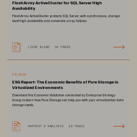
FlashArray ActiveCluster for SQL Server High
Availability
FlashArray ActiveCluster protects SQL Server with synchronous, storage-
level high availability and automatic array failover.
LIVRE BLANC
10 PAGES
03/2025
ESG Report: The Economic Benefits of Pure Storage in
Virtualized Environments
Download this Economic Validation conducted by Enterprise Strategy
Group to learn how Pure Storage can help you with your virtualization data
storage needs.
RAPPORT D’ANALYSTE
16 PAGES