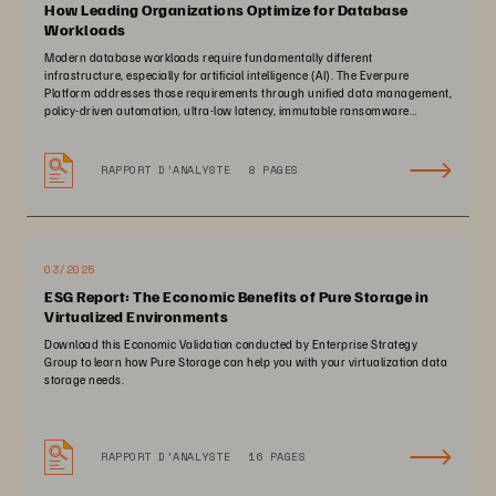
How Leading Organizations Optimize for Database
Workloads
Modern database workloads require fundamentally different
infrastructure, especially for artificial intelligence (AI). The Everpure
Platform addresses those requirements through unified data management,
policy-driven automation, ultra-low latency, immutable ransomware
protection, and zero-planned-downtime architecture.
RAPPORT D’ANALYSTE
8 PAGES
03/2025
ESG Report: The Economic Benefits of Pure Storage in
Virtualized Environments
Download this Economic Validation conducted by Enterprise Strategy
Group to learn how Pure Storage can help you with your virtualization data
storage needs.
RAPPORT D’ANALYSTE
16 PAGES