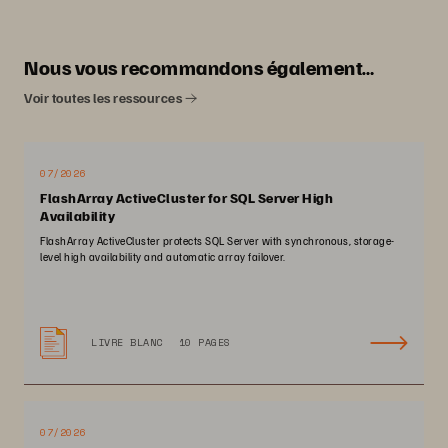
Nous vous recommandons également…
Voir toutes les ressources
07/2026
FlashArray ActiveCluster for SQL Server High
Availability
FlashArray ActiveCluster protects SQL Server with synchronous, storage-
level high availability and automatic array failover.
LIVRE BLANC
10 PAGES
07/2026