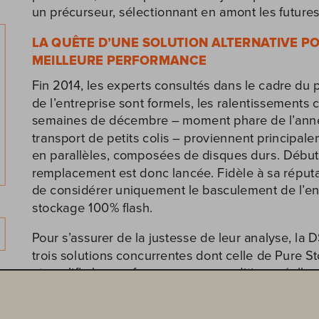
un précurseur, sélectionnant en amont les futur
LA QUÊTE D’UNE SOLUTION ALTERNATIVE PO
MEILLEURE PERFORMANCE 
Fin 2014, les experts consultés dans le cadre du
de l’entreprise sont formels, les ralentissements
semaines de décembre – moment phare de l’année
transport de petits colis – proviennent principa
en parallèles, composées de disques durs. Début 
remplacement est donc lancée. Fidèle à sa réputa
de considérer uniquement le basculement de l’en
stockage 100% flash. 
Pour s’assurer de la justesse de leur analyse, la
trois solutions concurrentes dont celle de Pure S
et qualifie les performances en conditions réelles
Pendant 2 mois, Robert Radu, alors chef de projet
informatiques de Chronopost, et son équipe encha