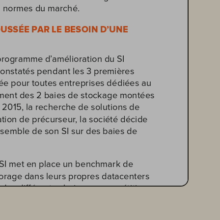
es normes du marché.
USSÉE PAR LE BESOIN D’UNE 
 programme d’amélioration du SI 
 constatés pendant les 3 premières 
 pour toutes entreprises dédiées au 
lement des 2 baies de stockage montées 
2015, la recherche de solutions de 
tion de précurseur, la société décide 
semble de son SI sur des baies de 
 DSI met en place un benchmark de 
torage dans leurs propres datacenters 
 des différentes baies en compétition. 
 dans l’équipe d’infrastructures 
înent les tests synthétiques de 