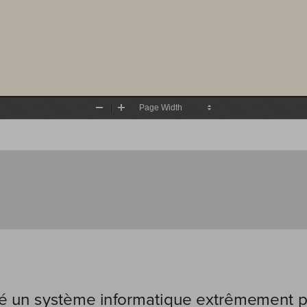
Zoom
Zoom
Out
In
é un système informatique extrêmement per