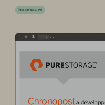
Études de cas clients
of 2
Previous
Next
Chronopost
 a développ