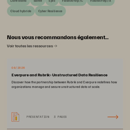
Livre blanc
Santé
Epic
FlashArray//C
FlashArray//X
Cloud hybride
Cyber Resilience
Nous vous recommandons également…
Voir toutes les ressources
08/2026
Everpure and Rubrik: Unstructured Data Resilience
Discover how the partnership between Rubrik and Everpure redefines how
organizations manage and secure unstructured data at scale.
PRÉSENTATION
3 PAGES