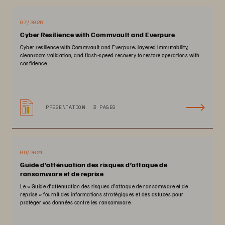
07/2026
Cyber Resilience with Commvault and Everpure
Cyber resilience with Commvault and Everpure: layered immutability,
cleanroom validation, and flash-speed recovery to restore operations with
confidence.
PRÉSENTATION
3 PAGES
09/2021
Guide d’atténuation des risques d’attaque de
ransomware et de reprise
Le « Guide d’atténuation des risques d’attaque de ransomware et de
reprise » fournit des informations stratégiques et des astuces pour
protéger vos données contre les ransomware.