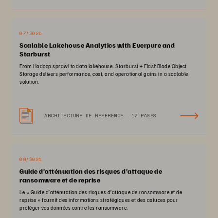
07/2025
Scalable Lakehouse Analytics with Everpure and
Starburst
From Hadoop sprawl to data lakehouse: Starburst + FlashBlade Object
Storage delivers performance, cost, and operational gains in a scalable
solution.
ARCHITECTURE DE RÉFÉRENCE
17 PAGES
09/2021
Guide d’atténuation des risques d’attaque de
ransomware et de reprise
Le « Guide d’atténuation des risques d’attaque de ransomware et de
reprise » fournit des informations stratégiques et des astuces pour
protéger vos données contre les ransomware.