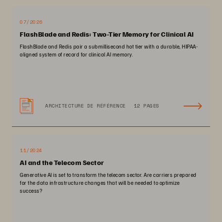
07/2026
FlashBlade and Redis: Two-Tier Memory for Clinical AI
FlashBlade and Redis pair a submillisecond hot tier with a durable, HIPAA-
aligned system of record for clinical AI memory.
ARCHITECTURE DE RÉFÉRENCE
12 PAGES
11/2024
AI and the Telecom Sector
Generative AI is set to transform the telecom sector. Are carriers prepared
for the data infrastructure changes that will be needed to optimize
success?