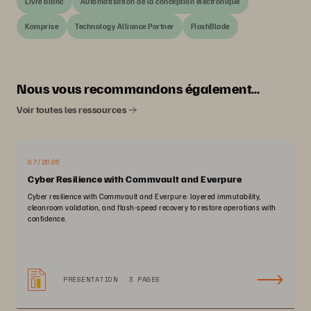
Livre blanc
Automatisation de la conception électronique
Komprise
Technology Alliance Partner
FlashBlade
Nous vous recommandons également…
Voir toutes les ressources
07/2026
Cyber Resilience with Commvault and Everpure
Cyber resilience with Commvault and Everpure: layered immutability,
cleanroom validation, and flash-speed recovery to restore operations with
confidence.
PRÉSENTATION
3 PAGES