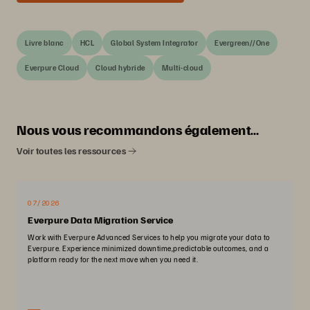
Livre blanc
HCL
Global System Integrator
Evergreen//One
Everpure Cloud
Cloud hybride
Multi-cloud
Nous vous recommandons également…
Voir toutes les ressources
07/2026
Everpure Data Migration Service
Work with Everpure Advanced Services to help you migrate your data to
Everpure. Experience minimized downtime,predictable outcomes, and a
platform ready for the next move when you need it.