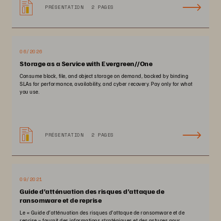
PRÉSENTATION
2 PAGES
06/2026
Storage as a Service with Evergreen//One
Consume block, file, and object storage on demand, backed by binding
SLAs for performance, availability, and cyber recovery. Pay only for what
you use.
PRÉSENTATION
2 PAGES
09/2021
Guide d’atténuation des risques d’attaque de
ransomware et de reprise
Le « Guide d’atténuation des risques d’attaque de ransomware et de
reprise » fournit des informations stratégiques et des astuces pour