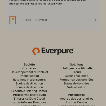
protéger vos données contre les ransomware.
E-BOOK
21 PAGES
Société
Solutions
Carrières
Intelligence artificielle
Développement durable et
Cloud
impact social
Cyber-résilience
Relations investisseurs
Protection des données
Équipe de direction
Bases de données
Équipe de direction
Virtualisation
Executive Briefing Center
Plateforme et produits
Partenaires
Enterprise Data Cloud
Aperçu des partenaires
La plateforme Everpure
Partner Central
Evergreen//One
Certifications partenaires