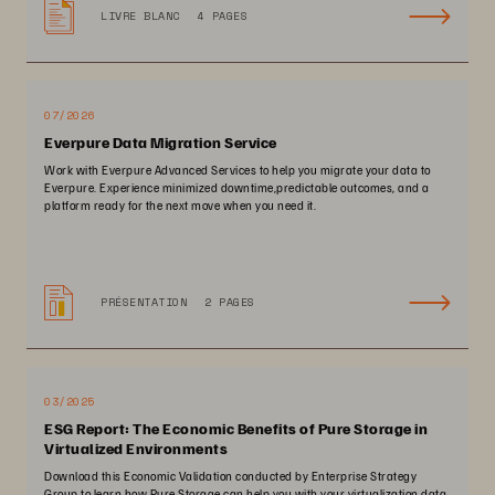
LIVRE BLANC
4 PAGES
07/2026
Everpure Data Migration Service
Work with Everpure Advanced Services to help you migrate your data to
Everpure. Experience minimized downtime,predictable outcomes, and a
platform ready for the next move when you need it.
PRÉSENTATION
2 PAGES
03/2025
ESG Report: The Economic Benefits of Pure Storage in
Virtualized Environments
Download this Economic Validation conducted by Enterprise Strategy
Group to learn how Pure Storage can help you with your virtualization data