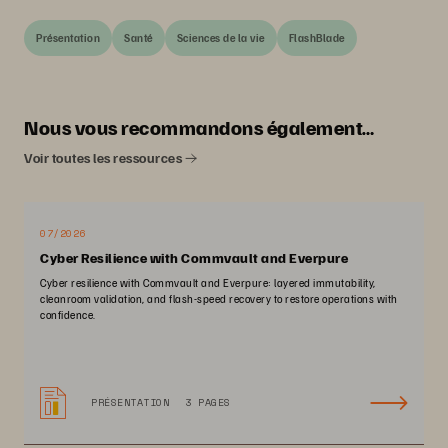
Présentation
Santé
Sciences de la vie
FlashBlade
Nous vous recommandons également…
Voir toutes les ressources
07/2026
Cyber Resilience with Commvault and Everpure
Cyber resilience with Commvault and Everpure: layered immutability,
cleanroom validation, and flash-speed recovery to restore operations with
confidence.
PRÉSENTATION
3 PAGES