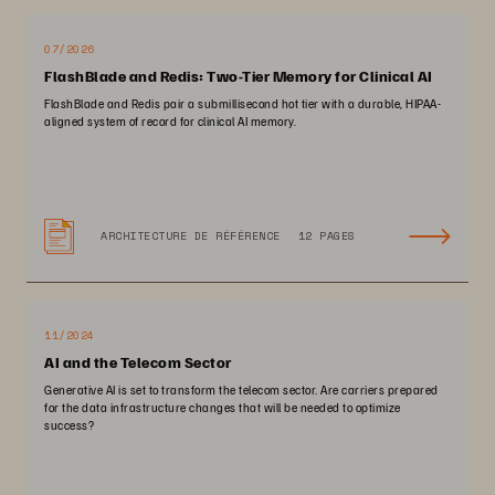
07/2026
FlashBlade and Redis: Two-Tier Memory for Clinical AI
FlashBlade and Redis pair a submillisecond hot tier with a durable, HIPAA-
aligned system of record for clinical AI memory.
ARCHITECTURE DE RÉFÉRENCE
12 PAGES
11/2024
AI and the Telecom Sector
Generative AI is set to transform the telecom sector. Are carriers prepared
for the data infrastructure changes that will be needed to optimize
success?