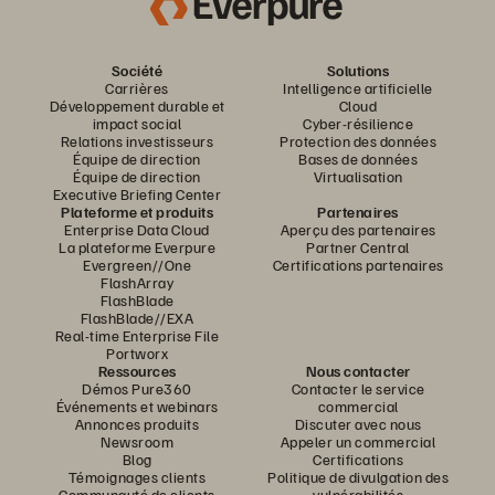
Société
Solutions
Carrières
Intelligence artificielle
Développement durable et
Cloud
impact social
Cyber-résilience
Relations investisseurs
Protection des données
Équipe de direction
Bases de données
Équipe de direction
Virtualisation
Executive Briefing Center
Plateforme et produits
Partenaires
Enterprise Data Cloud
Aperçu des partenaires
La plateforme Everpure
Partner Central
Evergreen//One
Certifications partenaires
FlashArray
FlashBlade
FlashBlade//EXA
Real-time Enterprise File
Portworx
Ressources
Nous contacter
Démos Pure360
Contacter le service
Événements et webinars
commercial
Annonces produits
Discuter avec nous
Newsroom
Appeler un commercial
Blog
Certifications
Témoignages clients
Politique de divulgation des
Communauté de clients
vulnérabilités