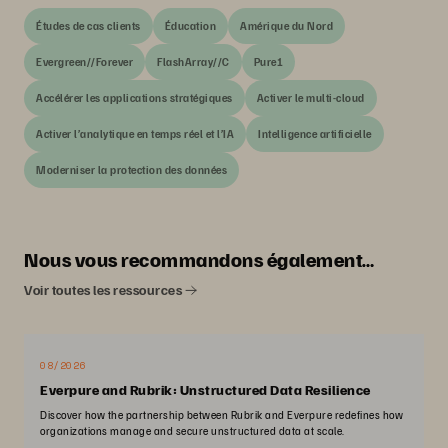
Études de cas clients
Éducation
Amérique du Nord
Evergreen//Forever
FlashArray//C
Pure1
Accélérer les applications stratégiques
Activer le multi-cloud
Activer l’analytique en temps réel et l’IA
Intelligence artificielle
Moderniser la protection des données
Nous vous recommandons également…
Voir toutes les ressources
08/2026
Everpure and Rubrik: Unstructured Data Resilience
Discover how the partnership between Rubrik and Everpure redefines how
organizations manage and secure unstructured data at scale.