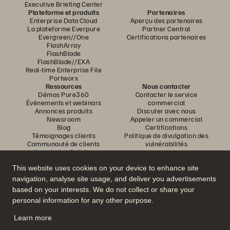
Executive Briefing Center
Plateforme et produits
Partenaires
Enterprise Data Cloud
Aperçu des partenaires
La plateforme Everpure
Partner Central
Evergreen//One
Certifications partenaires
FlashArray
FlashBlade
FlashBlade//EXA
Real-time Enterprise File
Portworx
Ressources
Nous contacter
Démos Pure360
Contacter le service
Événements et webinars
commercial
Annonces produits
Discuter avec nous
Newsroom
Appeler un commercial
Blog
Certifications
Témoignages clients
Politique de divulgation des
Communauté de clients
vulnérabilités
Knowledge Articles
This website uses cookies on your device to enhance site
navigation, analyse site usage, and deliver you advertisements
Rejoignez la conversation
based on your interests. We do not collect or share your
Suivez-nous sur tous les réseaux sociaux Everpure
personal information for any other purpose.
Learn more