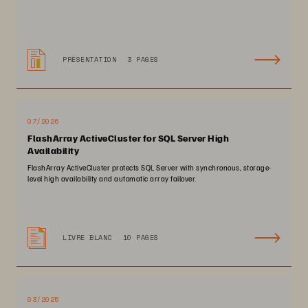
PRÉSENTATION
3 PAGES
07/2026
FlashArray ActiveCluster for SQL Server High
Availability
FlashArray ActiveCluster protects SQL Server with synchronous, storage-
level high availability and automatic array failover.
LIVRE BLANC
10 PAGES
03/2025