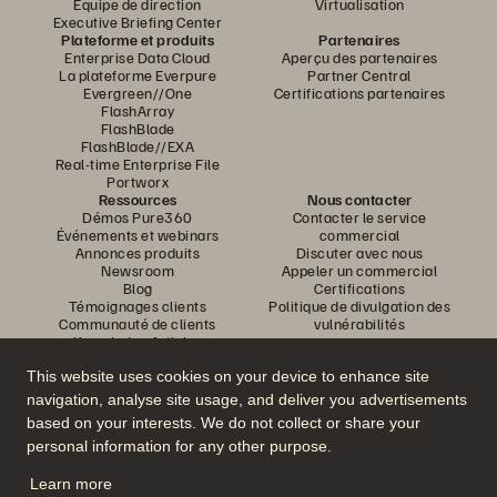
Équipe de direction
Virtualisation
Executive Briefing Center
Plateforme et produits
Partenaires
Enterprise Data Cloud
Aperçu des partenaires
La plateforme Everpure
Partner Central
Evergreen//One
Certifications partenaires
FlashArray
FlashBlade
FlashBlade//EXA
Real-time Enterprise File
Portworx
Ressources
Nous contacter
Démos Pure360
Contacter le service
Événements et webinars
commercial
Annonces produits
Discuter avec nous
Newsroom
Appeler un commercial
Blog
Certifications
Témoignages clients
Politique de divulgation des
Communauté de clients
vulnérabilités
Knowledge Articles
This website uses cookies on your device to enhance site
navigation, analyse site usage, and deliver you advertisements
Rejoignez la conversation
based on your interests. We do not collect or share your
Suivez-nous sur tous les réseaux sociaux Everpure
personal information for any other purpose.
Learn more