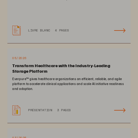
LIVRE BLANC
4 PAGES
05/2026
Transform Healthcare with the Industry-Leading
Storage Platform
Everpure™️ gives healthcare organizations an efficient, reliable, and agile
platform to accelerate clinical applications and scale AI initiative readiness
and adoption.
PRÉSENTATION
3 PAGES
03/2025