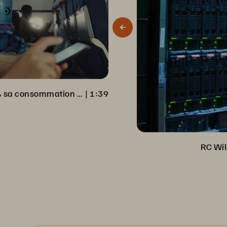
Virgin Media réduit de 98 % sa consommation d’électricité
 | 
1:39
RC Wil