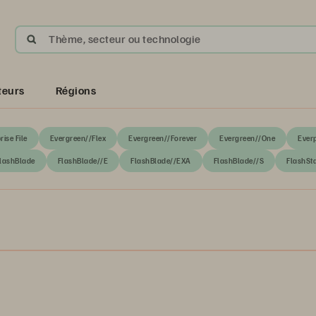
Thème, secteur ou technologie
teurs
Régions
rise File
Evergreen//Flex
Evergreen//Forever
Evergreen//One
Ever
lashBlade
FlashBlade//E
FlashBlade//EXA
FlashBlade//S
FlashSt