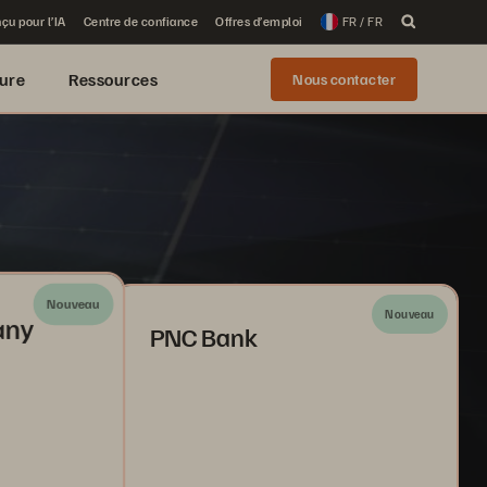
çu pour l’IA
Centre de confiance
Offres d’emploi
FR / FR
ure
Ressources
Nous contacter
Nouveau
Nouveau
any
PNC Bank