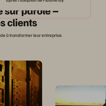
après l’adoption de FlashArray™
 sur parole –
 clients
e à transformer leur entreprise.