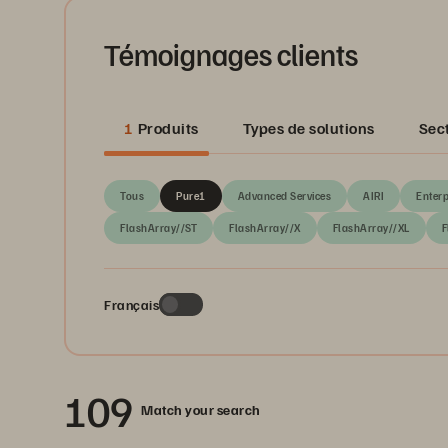
Témoignages clients
1
Produits
Types de solutions
Sec
Tous
Pure1
Advanced Services
AIRI
Enterp
FlashArray//ST
FlashArray//X
FlashArray//XL
F
Français
109
Match your search