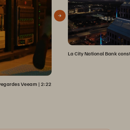
auvegardes Veeam
 | 
2:22