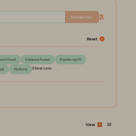
Rechercher
Reset
pure Cloud
Everpure Fusion
FlashArray//E
Show Less
ack
Platform
View