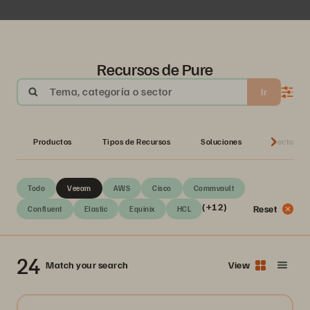
Recursos de Pure
Tema, categoría o sector
Ir
Productos
Tipos de Recursos
Soluciones
Sectores
Todo
Veeam
AWS
Cisco
Commvault
(+12)
Reset
Confluent
Elastic
Equinix
HCL
24
Match your search
View