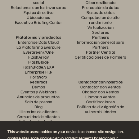
social
Ciberresiliencia
Relaciones con los inversores
Protección de datos
Equipo directivo
Bases de datos
Ubicaciones
Computación de alto
Executive Briefing Center
rendimiento
Virtualización
Sectores
Plataforma y productos
Partners
Enterprise Data Cloud
Información general para
La Plataforma Everpure
Partners
Evergreen//One
Partner Central
FlashArray
Certificaciones de Partners
FlashBlade
FlashBlade//EXA
Enterprise File
Portworx
Recursos
Contactar con nosotros
Demos
Contactar con Ventas
Eventos y Webinars
Chatear con Ventas
Anuncios de productos
Llamar a Ventas
Sala de prensa
Certificaciones
Blog
Política de divulgación de
Historias de clientes
vulnerabilidades
Comunidad de clientes
Artículos divulgativos
This website uses cookies on your device to enhance site navigation,
analyse site usage, and deliver you advertisements based on your