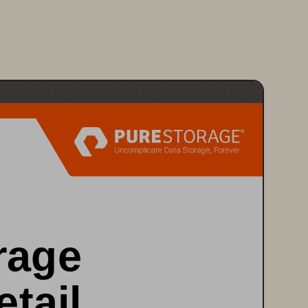
rage 
etail