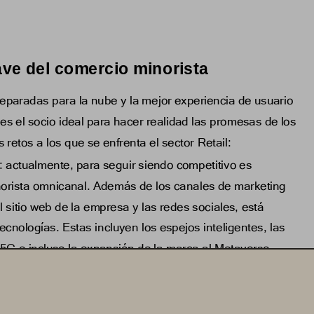
ave del comercio minorista
reparadas
para la nube y la mejor experiencia de usuario 
es el socio ideal para hacer realidad las promesas de los 
 retos a los que se enfrenta el sector 
Retail
:
: actualmente, para seguir siendo competitivo es 
orista omnicanal. Además de los canales de marketing 
l sitio web de la empresa y las redes sociales, está 
cnologías. Estas incluyen los espejos inteligentes, las 
 5G e incluso la expansión de la marca al Metaverso. 
des enormes de datos, que hay que almacenar y 
ra ello se necesitará un desarrollo de software nuevo y 
 y los contenedores.