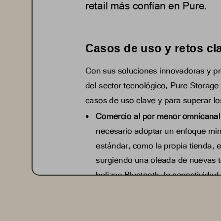
retail 
más confían en Pure.
Casos de uso y retos cl
Con sus soluciones innovadoras y p
del sector tecnológico, Pure Storage 
casos de uso clave y para superar los
•
Comercio al por menor omnicanal
necesario adoptar un enfoque min
estándar, como la propia tienda, e
surg
iendo una oleada de nuevas te
balizas Bluetooth, la conectividad
Todo esto generará unas cantida
analiza
r casi en tiempo real. Y pa
ágil, basado en los microservicios