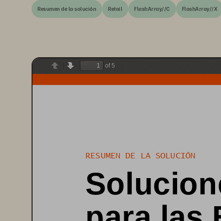
Resumen de la solución
Retail
FlashArray//C
FlashArray//X
of 5
Previous
Next
RESUMEN DE LA SOLUCI
Ó
N
Solucion
para las 