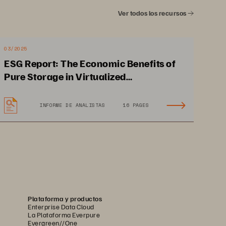
Ver todos los recursos
Un almacenamiento más 
verde
La sostenibilidad es un objetivo 
03/2025
clave de las empresas 
de 
ESG Report: The Economic Benefits of
distribución 
minoristas. Pur
e es 
Pure Storage in Virtualized
líder en el almacenamiento de 
Environments
datos de alta densidad y 
INFORME DE ANALISTAS
16 PAGES
energéticamente eficiente.
Plataforma y productos
Enterprise Data Cloud
La Plataforma Everpure
Evergreen//One