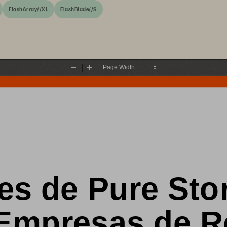
FlashArray//XL
FlashBlade//S
Zoom
Zoom
Out
In
es de Pure Sto
E
mpresas 
de R