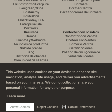
La Plataforma Everpure
Partners
Evergreen//One
Partner Central
FlashArray
Certificaciones de Partners
FlashBlade
FlashBlade//EXA
Enterprise File
Portworx
Recursos
Contactar con nosotros
Demos
Contactar con Ventas
Eventos y Webinars
Chatear con Ventas
Anuncios de productos
Llamar a Ventas
Sala de prensa
Certificaciones
Blog
Política de divulgación de
Historias de clientes
vulnerabilidades
Comunidad de clientes
Artículos divulgativos
This website uses cookies on your device to enhance site
navigation, analyse site usage, and deliver you advertisements
Únase a la conversación
based on your interests. We do not collect or share your
Siga las redes sociales oficiales de Everpure
personal information for any other purpose.
Learn more
© 2026 Everpure, Inc. Todos los derechos reservados.
Allow Cookies
Reject Cookies
Cookie Preferences
Política de privacidad
Condiciones de uso del Sitio Web
Aviso legal