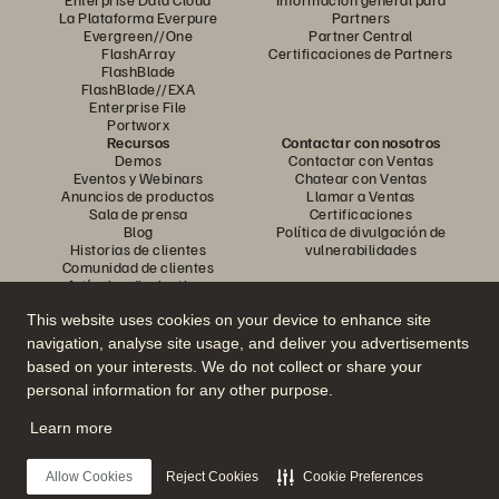
La Plataforma Everpure
Partners
Evergreen//One
Partner Central
FlashArray
Certificaciones de Partners
FlashBlade
FlashBlade//EXA
Enterprise File
Portworx
Recursos
Contactar con nosotros
Demos
Contactar con Ventas
Eventos y Webinars
Chatear con Ventas
Anuncios de productos
Llamar a Ventas
Sala de prensa
Certificaciones
Blog
Política de divulgación de
Historias de clientes
vulnerabilidades
Comunidad de clientes
Artículos divulgativos
This website uses cookies on your device to enhance site
navigation, analyse site usage, and deliver you advertisements
Únase a la conversación
based on your interests. We do not collect or share your
Siga las redes sociales oficiales de Everpure
personal information for any other purpose.
Learn more
© 2026 Everpure, Inc. Todos los derechos reservados.
Allow Cookies
Reject Cookies
Cookie Preferences
Política de privacidad
Condiciones de uso del Sitio Web
Aviso legal