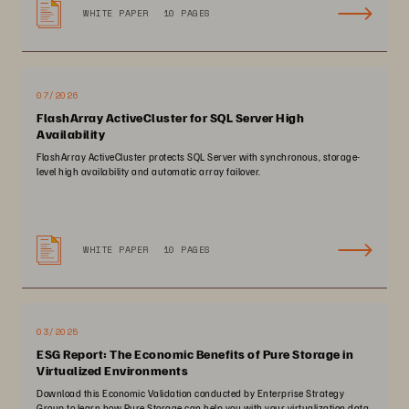
WHITE PAPER
10 PAGES
07/2026
FlashArray ActiveCluster for SQL Server High
Availability
FlashArray ActiveCluster protects SQL Server with synchronous, storage-
level high availability and automatic array failover.
WHITE PAPER
10 PAGES
03/2025
ESG Report: The Economic Benefits of Pure Storage in
Virtualized Environments
Download this Economic Validation conducted by Enterprise Strategy
Group to learn how Pure Storage can help you with your virtualization data