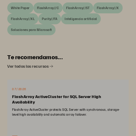
White Paper
FlashArray//C
FlashArray//ST
FlashArray//X
FlashArray//XL
Purity//FA
Inteligencia artificial
Soluciones para Microsoft
Te recomendamos...
Ver todos los recursos
07/2026
FlashArray ActiveCluster for SQL Server High
Availability
FlashArray ActiveCluster protects SQL Server with synchronous, storage-
level high availability and automatic array failover.