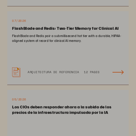
07/2026
FlashBlade and Redis: Two-Tier Memory for Clinical AI
FlashBlade and Redis pair a submillisecond hot tier with a durable, HIPAA-
aligned system of record for clinical AI memory.
ARQUITECTURA DE REFERENCIA
12 PAGES
05/2026
Los CIOs deben responder ahora a la subida de los
precios de la infraestructura impulsada por la IA