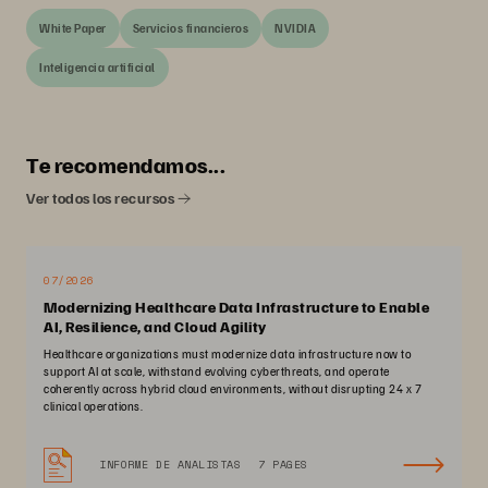
White Paper
Servicios financieros
NVIDIA
Inteligencia artificial
Te recomendamos...
Ver todos los recursos
07/2026
Modernizing Healthcare Data Infrastructure to Enable
AI, Resilience, and Cloud Agility
Healthcare organizations must modernize data infrastructure now to
support AI at scale, withstand evolving cyberthreats, and operate
coherently across hybrid cloud environments, without disrupting 24 x 7
clinical operations.
INFORME DE ANALISTAS
7 PAGES