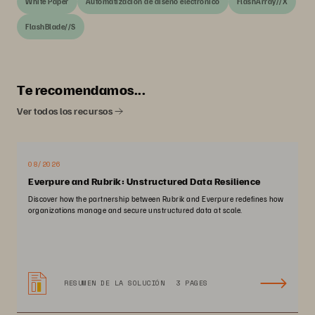
White Paper
Automatización de diseño electrónico
FlashArray//X
FlashBlade//S
Te recomendamos...
Ver todos los recursos
08/2026
Everpure and Rubrik: Unstructured Data Resilience
Discover how the partnership between Rubrik and Everpure redefines how
organizations manage and secure unstructured data at scale.
RESUMEN DE LA SOLUCIÓN
3 PAGES