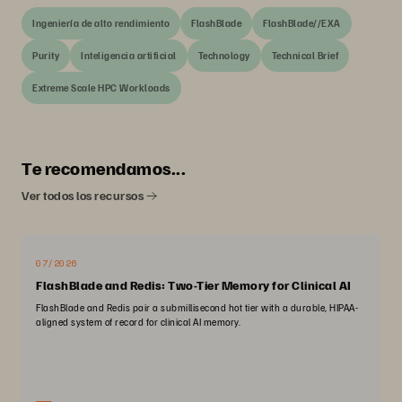
Ingeniería de alto rendimiento
FlashBlade
FlashBlade//EXA
Purity
Inteligencia artificial
Technology
Technical Brief
Extreme Scale HPC Workloads
Te recomendamos...
Ver todos los recursos
07/2026
FlashBlade and Redis: Two-Tier Memory for Clinical AI
FlashBlade and Redis pair a submillisecond hot tier with a durable, HIPAA-
aligned system of record for clinical AI memory.