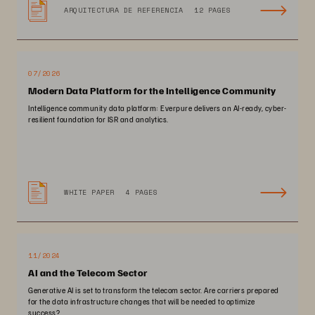
ARQUITECTURA DE REFERENCIA
12 PAGES
07/2026
Modern Data Platform for the Intelligence Community
Intelligence community data platform: Everpure delivers an AI-ready, cyber-
resilient foundation for ISR and analytics.
WHITE PAPER
4 PAGES
11/2024
AI and the Telecom Sector
Generative AI is set to transform the telecom sector. Are carriers prepared
for the data infrastructure changes that will be needed to optimize
success?