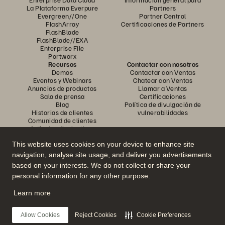
La Plataforma Everpure
Partners
Evergreen//One
Partner Central
FlashArray
Certificaciones de Partners
FlashBlade
FlashBlade//EXA
Enterprise File
Portworx
Recursos
Contactar con nosotros
Demos
Contactar con Ventas
Eventos y Webinars
Chatear con Ventas
Anuncios de productos
Llamar a Ventas
Sala de prensa
Certificaciones
Blog
Política de divulgación de
Historias de clientes
vulnerabilidades
Comunidad de clientes
Artículos divulgativos
This website uses cookies on your device to enhance site
navigation, analyse site usage, and deliver you advertisements
Únase a la conversación
based on your interests. We do not collect or share your
Siga las redes sociales oficiales de Everpure
personal information for any other purpose.
Learn more
© 2026 Everpure, Inc. Todos los derechos reservados.
Allow Cookies
Reject Cookies
Cookie Preferences
Política de privacidad
Condiciones de uso del Sitio Web
Aviso legal