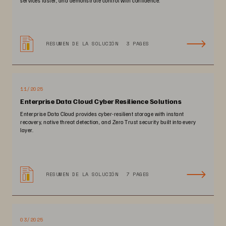
services faster, and demonstrate control with confidence.
RESUMEN DE LA SOLUCIÓN
3 PAGES
11/2025
Enterprise Data Cloud Cyber Resilience Solutions
Enterprise Data Cloud provides cyber-resilient storage with instant
recovery, native threat detection, and Zero Trust security built into every
layer.
RESUMEN DE LA SOLUCIÓN
7 PAGES
03/2025