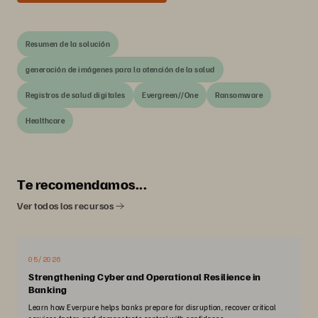
Resumen de la solución
generación de imágenes para la atención de la salud
Registros de salud digitales
Evergreen//One
Ransomware
Healthcare
Te recomendamos...
Ver todos los recursos
05/2026
Strengthening Cyber and Operational Resilience in
Banking
Learn how Everpure helps banks prepare for disruption, recover critical