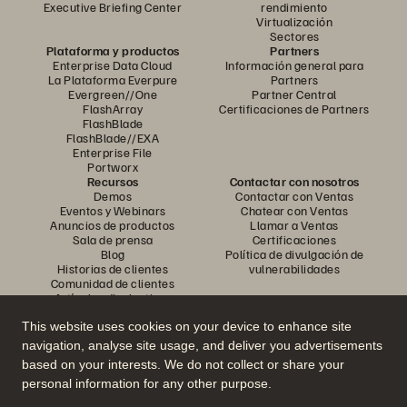
Executive Briefing Center
rendimiento
Virtualización
Sectores
Plataforma y productos
Partners
Enterprise Data Cloud
Información general para
La Plataforma Everpure
Partners
Evergreen//One
Partner Central
FlashArray
Certificaciones de Partners
FlashBlade
FlashBlade//EXA
Enterprise File
Portworx
Recursos
Contactar con nosotros
Demos
Contactar con Ventas
Eventos y Webinars
Chatear con Ventas
Anuncios de productos
Llamar a Ventas
Sala de prensa
Certificaciones
Blog
Política de divulgación de
Historias de clientes
vulnerabilidades
Comunidad de clientes
Artículos divulgativos
This website uses cookies on your device to enhance site
navigation, analyse site usage, and deliver you advertisements
Únase a la conversación
based on your interests. We do not collect or share your
Siga las redes sociales oficiales de Everpure
personal information for any other purpose.