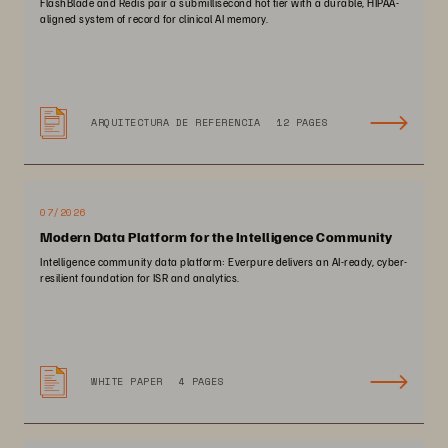
FlashBlade and Redis pair a submillisecond hot tier with a durable, HIPAA-
aligned system of record for clinical AI memory.
ARQUITECTURA DE REFERENCIA
12 PAGES
07/2026
Modern Data Platform for the Intelligence Community
Intelligence community data platform: Everpure delivers an AI-ready, cyber-
resilient foundation for ISR and analytics.
WHITE PAPER
4 PAGES