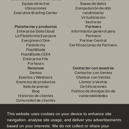
Equipo directivo
Bases de datos
Ubicaciones
Computación de alto
Executive Briefing Center
rendimiento
Virtualización
Sectores
Plataforma y productos
Partners
Enterprise Data Cloud
Información general para
La Plataforma Everpure
Partners
Evergreen//One
Partner Central
FlashArray
Certificaciones de Partners
FlashBlade
FlashBlade//EXA
Enterprise File
Portworx
Recursos
Contactar con nosotros
Demos
Contactar con Ventas
Eventos y Webinars
Chatear con Ventas
Anuncios de productos
Llamar a Ventas
Sala de prensa
Certificaciones
Blog
Política de divulgación de
Historias de clientes
vulnerabilidades
Comunidad de clientes
Artículos divulgativos
This website uses cookies on your device to enhance site
navigation, analyse site usage, and deliver you advertisements
Únase a la conversación
based on your interests. We do not collect or share your
Siga las redes sociales oficiales de Everpure