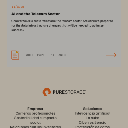
11/2024
AI and the Telecom Sector
Generative AI is set to transform the telecom sector. Are carriers prepared
for the data infrastructure changes that will be needed to optimize
success?
WHITE PAPER
14 PAGES
Empresa
Soluciones
Carreras profesionales
Inteligencia artificial
Sostenibilidad e impacto
La nube
social
Ciberresiliencia
Relaciones con los inversores
Protección de datos