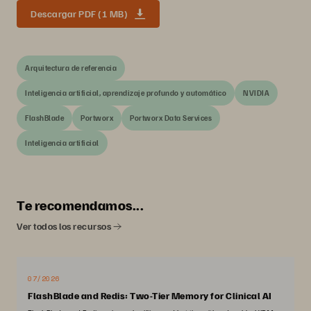
Descargar PDF (1 MB)
Arquitectura de referencia
Inteligencia artificial, aprendizaje profundo y automático
NVIDIA
FlashBlade
Portworx
Portworx Data Services
Inteligencia artificial
Te recomendamos...
Ver todos los recursos
07/2026
FlashBlade and Redis: Two-Tier Memory for Clinical AI