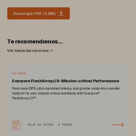
Descargar PDF (5 MB)
Te recomendamos...
Ver todos los recursos
04/2026
Everpure FlashArray//X: Mission-critical Performance
Pack more IOPS, ultra consistent latency, and greater scale into a smaller
footprint for your mission-critical workloads with Everpure®️
FlashArray//X™️.
HOJA DE DATOS
4 PAGES