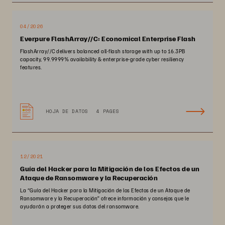
04/2026
Everpure FlashArray//C: Economical Enterprise Flash
FlashArray//C delivers balanced all-flash storage with up to 16.3PB
capacity, 99.9999% availability & enterprise-grade cyber resiliency
features.
HOJA DE DATOS
4 PAGES
12/2021
Guía del Hacker para la Mitigación de los Efectos de un
Ataque de Ransomware y la Recuperación
La “Guía del Hacker para la Mitigación de los Efectos de un Ataque de
Ransomware y la Recuperación” ofrece información y consejos que le
ayudarán a proteger sus datos del ransomware.