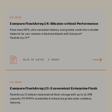
04/2026
Everpure FlashArray//X: Mission-critical Performance
Pack more IOPS, ultra consistent latency, and greater scale into a smaller
footprint for your mission-critical workloads with Everpure®️
FlashArray//X™️.
HOJA DE DATOS
4 PAGES
04/2026
Everpure FlashArray//C: Economical Enterprise Flash
FlashArray//C delivers balanced all-flash storage with up to 16.3PB
capacity, 99.9999% availability & enterprise-grade cyber resiliency
features.