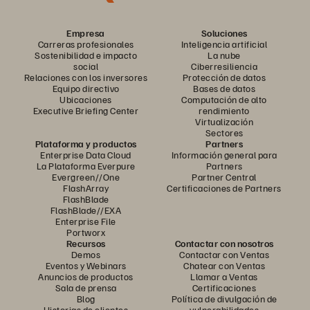
Empresa
Soluciones
Carreras profesionales
Inteligencia artificial
Sostenibilidad e impacto
La nube
social
Ciberresiliencia
Relaciones con los inversores
Protección de datos
Equipo directivo
Bases de datos
Ubicaciones
Computación de alto
Executive Briefing Center
rendimiento
Virtualización
Sectores
Plataforma y productos
Partners
Enterprise Data Cloud
Información general para
La Plataforma Everpure
Partners
Evergreen//One
Partner Central
FlashArray
Certificaciones de Partners
FlashBlade
FlashBlade//EXA
Enterprise File
Portworx
Recursos
Contactar con nosotros
Demos
Contactar con Ventas
Eventos y Webinars
Chatear con Ventas
Anuncios de productos
Llamar a Ventas
Sala de prensa
Certificaciones
Blog
Política de divulgación de
Historias de clientes
vulnerabilidades