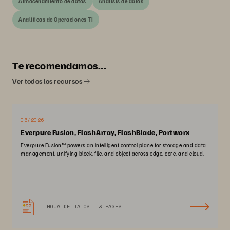
Almacenamiento de datos
Análisis de datos
Analíticas de Operaciones TI
Te recomendamos...
Ver todos los recursos
06/2026
Everpure Fusion, FlashArray, FlashBlade, Portworx
Everpure Fusion™ powers an intelligent control plane for storage and data
management, unifying block, file, and object across edge, core, and cloud.
HOJA DE DATOS
3 PAGES