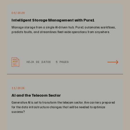
06/2026
Intelligent Storage Management with Pure1
Manage storage from a single AI-driven hub. Pure1 automates workflows,
predicts faults, and streamlines fleet-wide operations from anywhere.
HOJA DE DATOS
5 PAGES
11/2024
AI and the Telecom Sector
Generative AI is set to transform the telecom sector. Are carriers prepared
for the data infrastructure changes that will be needed to optimize
success?