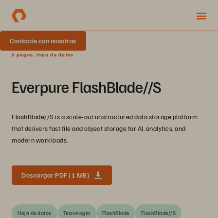
Contacte con nosotros
5 pages, Hoja de datos
Everpure FlashBlade//S
FlashBlade//S is a scale-out unstructured data storage platform
that delivers fast file and object storage for AI, analytics, and
modern workloads.
Descargar PDF (1 MB)
Hoja de datos
Tecnología
FlashBlade
FlashBlade//S