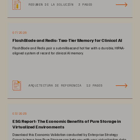
RESUMEN DE LA SOLUCIÓN
3 PAGES
07/2026
FlashBlade and Redis: Two-Tier Memory for Clinical AI
FlashBlade and Redis pair a submillisecond hot tier with a durable, HIPAA-
aligned system of record for clinical AI memory.
ARQUITECTURA DE REFERENCIA
12 PAGES
03/2025
ESG Report: The Economic Benefits of Pure Storage in
Virtualized Environments
Download this Economic Validation conducted by Enterprise Strategy
Group to learn how Pure Storage can help you with your virtualization data