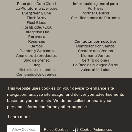
Enterprise Data Cloud
Información general para
La Plataforma Everpure
Partners
Evergreen//One
Partner Central
FlashArray
Certificaciones de Partners
FlashBlade
FlashBlade//EXA
Enterprise File
Portworx
Recursos
Contactar con nosotros
Demos
Contactar con Ventas
Eventos y Webinars
Chatear con Ventas
Anuncios de productos
Llamar a Ventas
Sala de prensa
Certificaciones
Blog
Política de divulgación de
Historias de clientes
vulnerabilidades
Comunidad de clientes
Artículos divulgativos
This website uses cookies on your device to enhance site
navigation, analyse site usage, and deliver you advertisements
Únase a la conversación
based on your interests. We do not collect or share your
Siga las redes sociales oficiales de Everpure
personal information for any other purpose.
Learn more
© 2026 Everpure, Inc. Todos los derechos reservados.
Allow Cookies
Reject Cookies
Cookie Preferences
Política de privacidad
Condiciones de uso del Sitio Web
Aviso legal