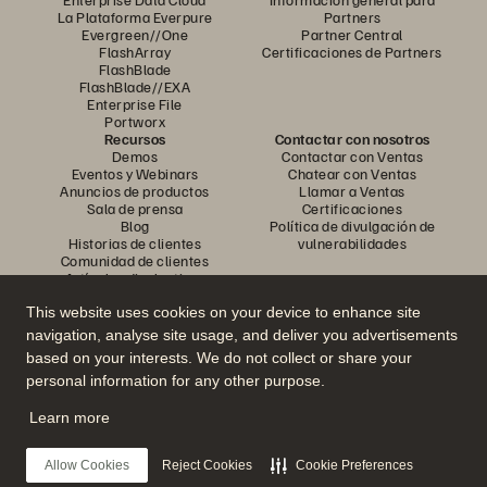
La Plataforma Everpure
Partners
Evergreen//One
Partner Central
FlashArray
Certificaciones de Partners
FlashBlade
FlashBlade//EXA
Enterprise File
Portworx
Recursos
Contactar con nosotros
Demos
Contactar con Ventas
Eventos y Webinars
Chatear con Ventas
Anuncios de productos
Llamar a Ventas
Sala de prensa
Certificaciones
Blog
Política de divulgación de
Historias de clientes
vulnerabilidades
Comunidad de clientes
Artículos divulgativos
This website uses cookies on your device to enhance site
navigation, analyse site usage, and deliver you advertisements
Únase a la conversación
based on your interests. We do not collect or share your
Siga las redes sociales oficiales de Everpure
personal information for any other purpose.
Learn more
© 2026 Everpure, Inc. Todos los derechos reservados.
Allow Cookies
Reject Cookies
Cookie Preferences
Política de privacidad
Condiciones de uso del Sitio Web
Aviso legal