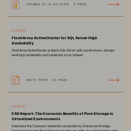
RESUMEN DE LA SOLUCIÓN
3 PAGES
07/2026
FlashArray ActiveCluster for SQL Server High
Availability
FlashArray ActiveCluster protects SQL Server with synchronous, storage-
level high availability and automatic array failover.
WHITE PAPER
10 PAGES
03/2025
ESG Report: The Economic Benefits of Pure Storage in
Virtualized Environments
Download this Economic Validation conducted by Enterprise Strategy
Group to learn how Pure Storage can help you with your virtualization data