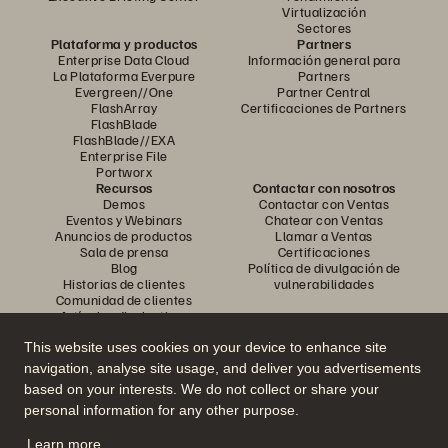
Virtualización
Sectores
Plataforma y productos
Partners
Enterprise Data Cloud
Información general para
La Plataforma Everpure
Partners
Evergreen//One
Partner Central
FlashArray
Certificaciones de Partners
FlashBlade
FlashBlade//EXA
Enterprise File
Portworx
Recursos
Contactar con nosotros
Demos
Contactar con Ventas
Eventos y Webinars
Chatear con Ventas
Anuncios de productos
Llamar a Ventas
Sala de prensa
Certificaciones
Blog
Política de divulgación de
Historias de clientes
vulnerabilidades
Comunidad de clientes
Artículos divulgativos
This website uses cookies on your device to enhance site
navigation, analyse site usage, and deliver you advertisements
Únase a la conversación
based on your interests. We do not collect or share your
Siga las redes sociales oficiales de Everpure
personal information for any other purpose.
Learn more