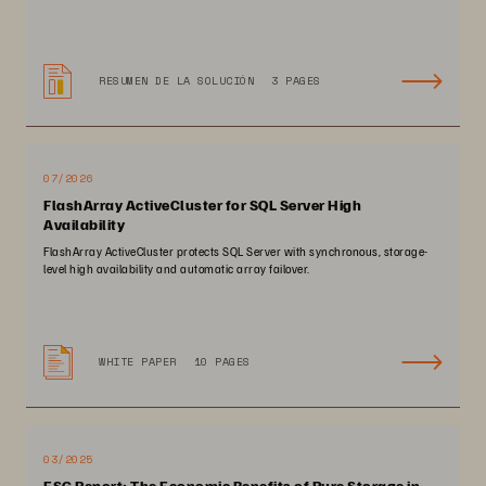
RESUMEN DE LA SOLUCIÓN
3 PAGES
07/2026
FlashArray ActiveCluster for SQL Server High
Availability
FlashArray ActiveCluster protects SQL Server with synchronous, storage-
level high availability and automatic array failover.
WHITE PAPER
10 PAGES
03/2025
ESG Report: The Economic Benefits of Pure Storage in